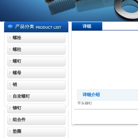
详细
螺栓
螺柱
螺钉
螺母
销
详细介绍
自攻螺钉
平头铆钉
铆钉
组合件
垫圈