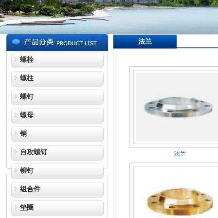
法兰
螺栓
螺柱
螺钉
螺母
销
自攻螺钉
法兰
铆钉
组合件
垫圈